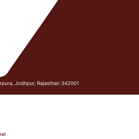
rpura, Jodhpur, Rajasthan 342001
el